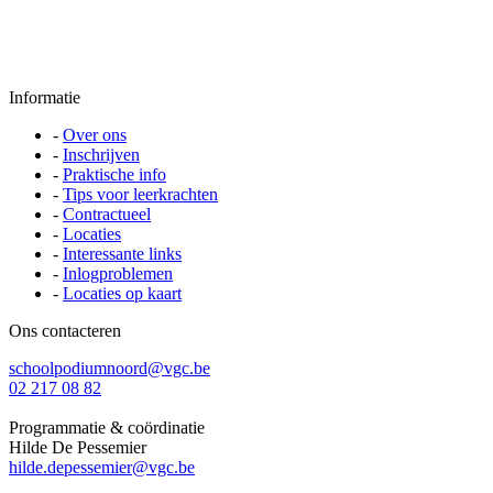
Informatie
-
Over ons
-
Inschrijven
-
Praktische info
-
Tips voor leerkrachten
-
Contractueel
-
Locaties
-
Interessante links
-
Inlogproblemen
-
Locaties op kaart
Ons contacteren
schoolpodiumnoord@vgc.be
02 217 08 82
Programmatie & coördinatie
Hilde De Pessemier
hilde.depessemier@vgc.be