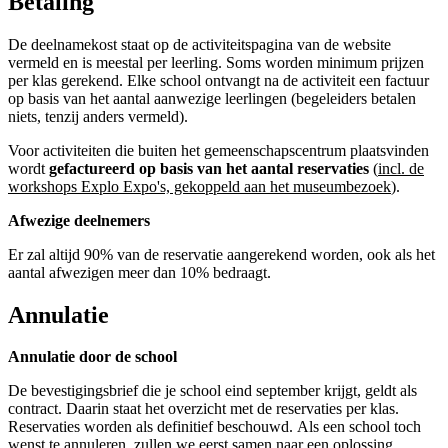
Betaling
De deelnamekost staat op de activiteitspagina van de website
vermeld en is meestal per leerling. Soms worden minimum prijzen
per klas gerekend. Elke school ontvangt na de activiteit een factuur
op basis van het aantal aanwezige leerlingen (begeleiders betalen
niets, tenzij anders vermeld).
Voor activiteiten die buiten het gemeenschapscentrum plaatsvinden
wordt
gefactureerd op basis van het aantal reservaties
(
incl. de
workshops Explo Expo's, gekoppeld aan het museumbezoek
).
Afwezige deelnemers
Er zal altijd 90% van de reservatie aangerekend worden, ook als het
aantal afwezigen meer dan 10% bedraagt.
Annulatie
Annulatie door de school
De bevestigingsbrief die je school eind september krijgt, geldt als
contract. Daarin staat het overzicht met de reservaties per klas.
Reservaties worden als definitief beschouwd.
Als een school toch
wenst te annuleren, zullen we eerst samen naar een oplossing