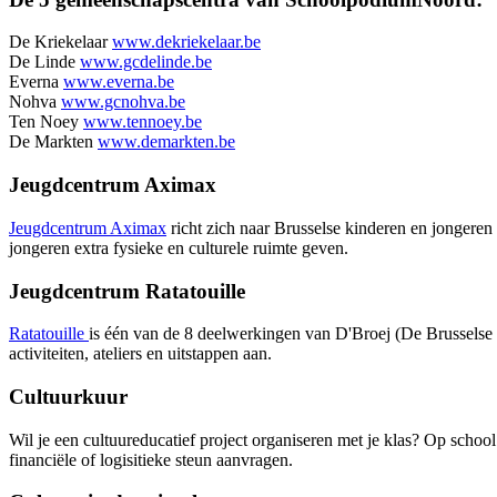
De Kriekelaar
www.dekriekelaar.be
De Linde
www.gcdelinde.be
Everna
www.everna.be
Nohva
www.gcnohva.be
Ten Noey
www.tennoey.be
De Markten
www.demarkten.be
Jeugdcentrum Aximax
Jeugdcentrum Aximax
richt zich naar Brusselse kinderen en jongeren
jongeren extra fysieke en culturele ruimte geven.
Jeugdcentrum Ratatouille
Ratatouille
is één van de 8 deelwerkingen van D'Broej (De Brusselse O
activiteiten, ateliers en uitstappen aan.
Cultuurkuur
Wil je een cultuureducatief project organiseren met je klas? Op school
financiële of logisitieke steun aanvragen.