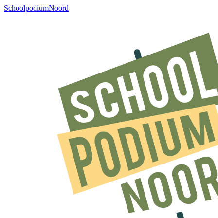
SchoolpodiumNoord