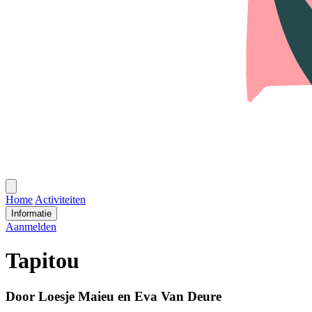
Open
menu
Home
Activiteiten
Informatie
Aanmelden
Tapitou
Door Loesje Maieu en Eva Van Deure