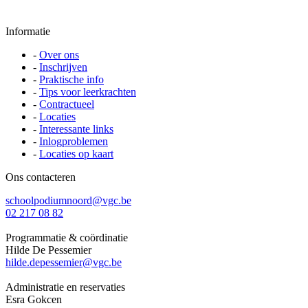
Informatie
-
Over ons
-
Inschrijven
-
Praktische info
-
Tips voor leerkrachten
-
Contractueel
-
Locaties
-
Interessante links
-
Inlogproblemen
-
Locaties op kaart
Ons contacteren
schoolpodiumnoord@vgc.be
02 217 08 82
Programmatie & coördinatie
Hilde De Pessemier
hilde.depessemier@vgc.be
Administratie en reservaties
Esra Gokcen