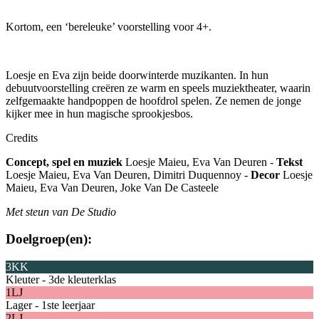
Kortom, een ‘bereleuke’ voorstelling voor 4+.
Loesje en Eva zijn beide doorwinterde muzikanten. In hun
debuutvoorstelling creëren ze warm en speels muziektheater, waarin
zelfgemaakte handpoppen de hoofdrol spelen. Ze nemen de jonge
kijker mee in hun magische sprookjesbos.
Credits
Concept, spel en muziek
Loesje Maieu, Eva Van Deuren -
Tekst
Loesje Maieu, Eva Van Deuren, Dimitri Duquennoy -
Decor
Loesje
Maieu, Eva Van Deuren, Joke Van De Casteele
Met steun van De Studio
Doelgroep(en):
3KK
Kleuter - 3de kleuterklas
1LJ
Lager - 1ste leerjaar
2LJ