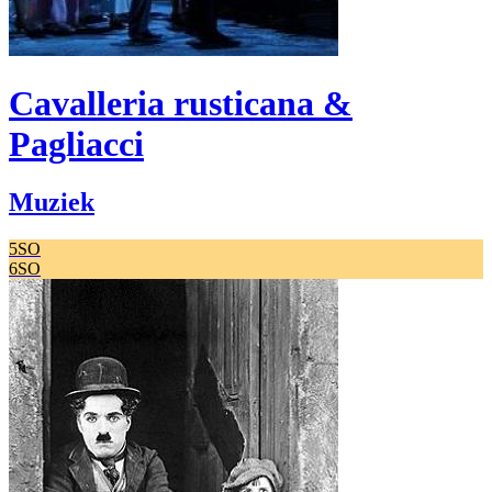
Cavalleria rusticana &
Pagliacci
Muziek
5SO
6SO