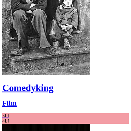
Comedyking
Film
3LJ
4LJ