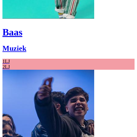
Baas
Muziek
1LJ
2LJ