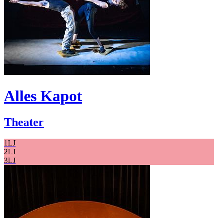
Alles Kapot
Theater
1LJ
2LJ
3LJ