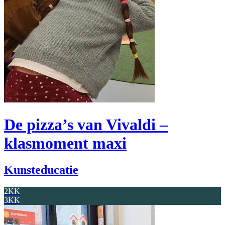
De pizza’s van Vivaldi –
klasmoment maxi
Kunsteducatie
2KK
3KK