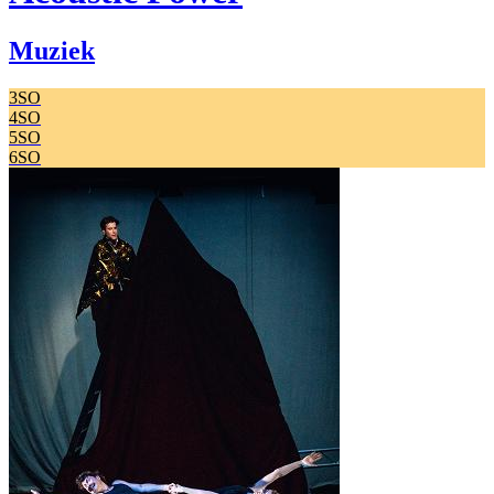
Muziek
3SO
4SO
5SO
6SO