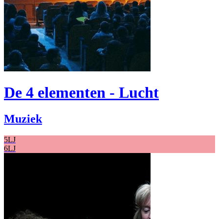
De 4 elementen - Lucht
Muziek
5LJ
6LJ