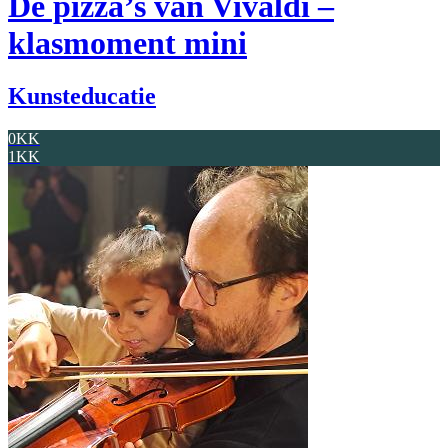
De pizza’s van Vivaldi –
klasmoment mini
Kunsteducatie
0KK
1KK