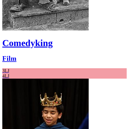
Comedyking
Film
3LJ
4LJ