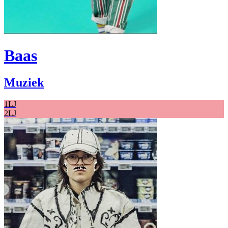
Baas
Muziek
1LJ
2LJ