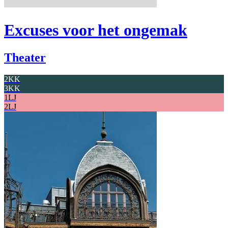
Excuses voor het ongemak
Theater
2KK
3KK
1LJ
2LJ