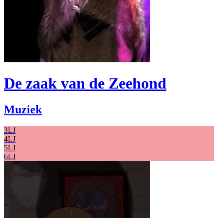
De zaak van de Zeehond
Muziek
3LJ
4LJ
5LJ
6LJ