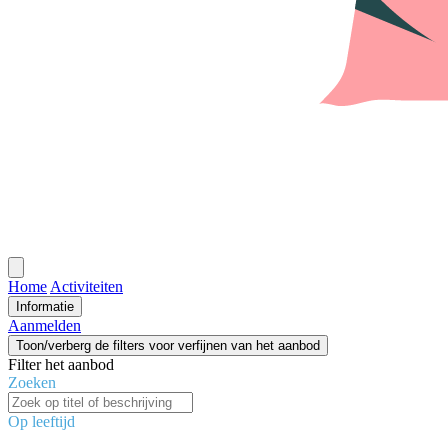
Open
menu
Home
Activiteiten
Informatie
Aanmelden
Toon/verberg de filters voor verfijnen van het aanbod
Filter het aanbod
Zoeken
Op leeftijd