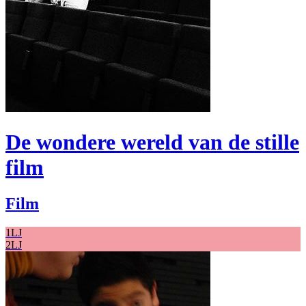
De wondere wereld van de stille
film
Film
1LJ
2LJ