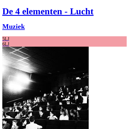
De 4 elementen - Lucht
Muziek
5LJ
6LJ