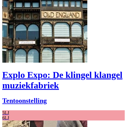
Explo Expo: De klingel klangel
muziekfabriek
Tentoonstelling
5LJ
6LJ