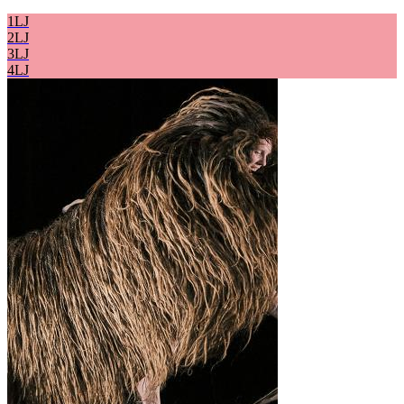
1LJ
2LJ
3LJ
4LJ