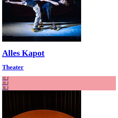
Alles Kapot
Theater
1LJ
2LJ
3LJ