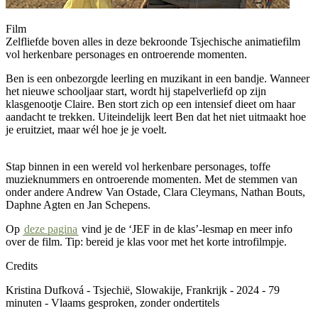
Film
Zelfliefde boven alles in deze bekroonde Tsjechische animatiefilm
vol herkenbare personages en ontroerende momenten.
Ben is een onbezorgde leerling en muzikant in een bandje. Wanneer
het nieuwe schooljaar start, wordt hij stapelverliefd op zijn
klasgenootje Claire. Ben stort zich op een intensief dieet om haar
aandacht te trekken. Uiteindelijk leert Ben dat het niet uitmaakt hoe
je eruitziet, maar wél hoe je je voelt.
Stap binnen in een wereld vol herkenbare personages, toffe
muzieknummers en ontroerende momenten. Met de stemmen van
onder andere Andrew Van Ostade, Clara Cleymans, Nathan Bouts,
Daphne Agten en Jan Schepens.
Op
deze pagina
vind je de
‘
JEF in de klas
’-
lesmap en meer info
over de film. Tip:
b
ereid je klas voor met het korte introfilmpje.
Credits
Kristina Dufková
-
T
s
jechië, Slo
w
akije,
F
rankrijk
-
202
4
-
79
minuten
-
V
laams
gesproken,
zonder
ondertitels