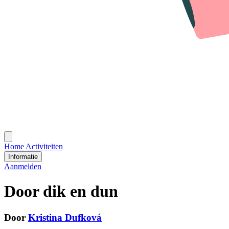
Open
menu
Home
Activiteiten
Informatie
Aanmelden
Door dik en dun
Door
Kristina Dufková