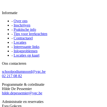
Informatie
-
Over ons
-
Inschrijven
-
Praktische info
-
Tips voor leerkrachten
-
Contractueel
-
Locaties
-
Interessante links
-
Inlogproblemen
-
Locaties op kaart
Ons contacteren
schoolpodiumnoord@vgc.be
02 217 08 82
Programmatie & coördinatie
Hilde De Pessemier
hilde.depessemier@vgc.be
Administratie en reservaties
Esra Gokcen