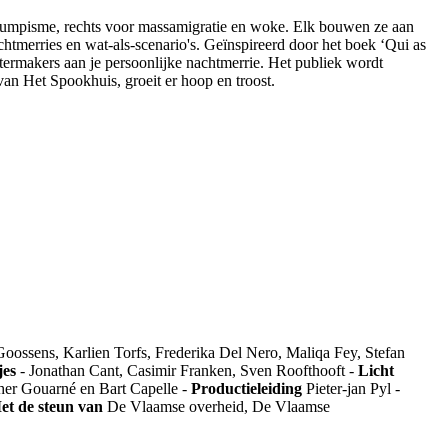
t trumpisme, rechts voor massamigratie en woke. Elk bouwen ze aan
chtmerries en wat-als-scenario's. Geïnspireerd door het boek ‘Qui as
ermakers aan je persoonlijke nachtmerrie. Het publiek wordt
an Het Spookhuis, groeit er hoop en troost.
 Goossens,
Karlien
Torfs
, Frederika Del Nero,
Maliqa
Fey
, Stefan
jes
-
Jonathan
Cant
, Casimir Franken, Sven
Roofthooft
-
Licht
her
Gouarné
en Bart Capelle
-
Productieleiding
Pieter-jan
Pyl
-
et de steun van
D
e Vlaamse overheid,
D
e Vlaamse