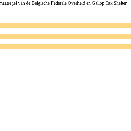
maatregel van de Belgische
F
ederale
O
verheid en
Gallop
Tax Shelter.