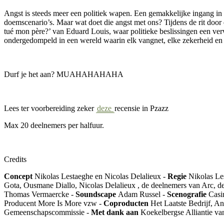
Angst is steeds meer een politiek wapen. Een gemakkelijke ingang in 
doemscenario’s. Maar wat doet die angst met ons? Tijdens de rit door 
tué mon père?’ van Eduard Louis, waar politieke beslissingen een ve
ondergedompeld in een wereld waarin elk vangnet, elke zekerheid en b
Durf je het aan? MUAHAHAHAHA
Lees ter voorbereiding zeker
deze
recensie in Pzazz
Max 20 deelnemers per halfuur.
Credits
Concept
Nikolas
Lestaeghe
en
Nicolas
Delalieux
-
Regie
Nikolas
Le
Gota
,
Ousmane
Diallo
, Nicolas
Delalieux
, de deelnemers van
Arc
, 
Thomas
Vermaercke
-
Soundscape
Adam Russel
-
Scenografie
Casi
Producen
t
More Is More vzw
-
Coproducten
Het Laatste Bedrijf,
An
Gemeenschapscommissie
-
Met dank aan
Koekelbergse
Alliantie v