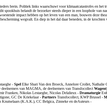
ieders brein. Politiek links waarschuwt voor klimaatcatastrofes en he
dit spookhuis belandt de bezoeker steeds dieper in een loophole van na
rwoestende impact hebben op het leven van een man, bouwen deze theat
escherming wegvalt. En diep in het dal daar beneden, in de krochten v
staeghe
-
Spel
Elke
Shari
Van den Broeck,
Annelore
Crollet
, Nathalie
de deelnemers van MAGMA, de deelnemers van
Transfocollect
Wagent
mir Franken, Nikolas
Lestaeghe
, Nicolas
Delalieux
-
Dramaturgie
Est
tigone
, GC De Kriekelaar
-
Partners
Transfocollect
, KWP Brussel
-
M
an Knutselaars (K.A.K.), CC
Belgica
, Zinneke en
deAuteurs
-