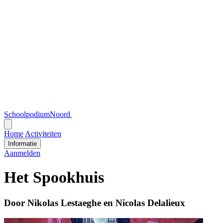
SchoolpodiumNoord
Open
menu
Home
Activiteiten
Informatie
Aanmelden
Het Spookhuis
Door Nikolas Lestaeghe en Nicolas Delalieux