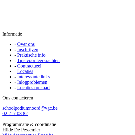
Informatie
-
Over ons
-
Inschrijven
-
Praktische info
-
Tips voor leerkrachten
-
Contractueel
-
Locaties
-
Interessante links
-
Inlogproblemen
-
Locaties op kaart
Ons contacteren
schoolpodiumnoord@vgc.be
02 217 08 82
Programmatie & coördinatie
Hilde De Pessemier