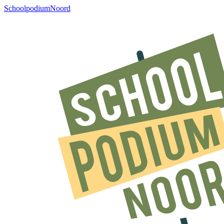
SchoolpodiumNoord