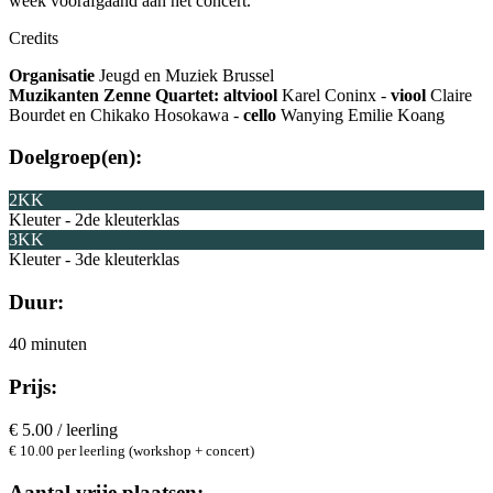
week voorafgaand aan het concert.
Credits
Organisatie
Jeugd en Muziek Brussel
Muzikanten Zenne Quartet:
altviool
Karel Coninx -
viool
Claire
Bourdet en Chikako Hosokawa -
cello
Wanying Emilie Koang
Doelgroep(en):
2KK
Kleuter - 2de kleuterklas
3KK
Kleuter - 3de kleuterklas
Duur:
40 minuten
Prijs:
€ 5.00 / leerling
€ 10.00 per leerling (workshop + concert)
Aantal vrije plaatsen: