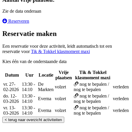
Zie de data onderaan
Reserveren
Reservatie maken
Een reservatie voor deze activiteit, leidt automatisch tot een
reservatie voor
Tik & Tokkel klasmoment maxi
Kies één van de onderstaande data
Vrije
Tik & Tokkel
Datum
Uur
Locatie
Reser
plaatsen
klasmoment maxi
vr. 27-
13:30 -
De
nog te bepalen /
volzet
verleden
02-2026
14:10
Markten
nog te bepalen
do. 12-
13:30 -
nog te bepalen /
Everna
volzet
verleden
03-2026
14:10
nog te bepalen
vr. 13-
13:30 -
nog te bepalen /
Everna
volzet
verleden
03-2026
14:10
nog te bepalen
< terug naar overzicht activiteiten