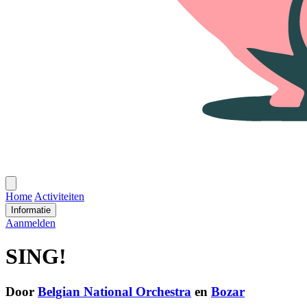
Open
menu
Home
Activiteiten
Informatie
Aanmelden
SING!
Door
Belgian National Orchestra
en
Bozar