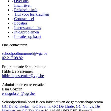
-
Over ons
-
Inschrijven
-
Praktische info
-
Tips voor leerkrachten
-
Contractueel
-
Locaties
-
Interessante links
-
Inlogproblemen
-
Locaties op kaart
Ons contacteren
schoolpodiumnoord@vgc.be
02 217 08 82
Programmatie & coördinatie
Hilde De Pessemier
hilde.depessemier@vgc.be
Administratie en reservaties
Esra Gokcen
esra.gokcen@vgc.be
SchoolpodiumNoord is een initiatief van de gemeenschapscentra
GC De Kriekelaar
,
GC Everna
,
GC De Linde
,
GC Nohva
,
De
Markten
, en
GC Ten Noey
[0.448.851.563 RPR Brussel]