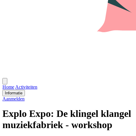
Open
menu
Home
Activiteiten
Informatie
Aanmelden
Explo Expo: De klingel klangel
muziekfabriek - workshop