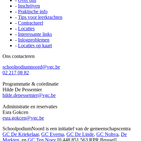
-
Over ons
-
Inschrijven
-
Praktische info
-
Tips voor leerkrachten
-
Contractueel
-
Locaties
-
Interessante links
-
Inlogproblemen
-
Locaties op kaart
Ons contacteren
schoolpodiumnoord@vgc.be
02 217 08 82
Programmatie & coördinatie
Hilde De Pessemier
hilde.depessemier@vgc.be
Administratie en reservaties
Esra Gokcen
esra.gokcen@vgc.be
SchoolpodiumNoord is een initiatief van de gemeenschapscentra
GC De Kriekelaar
,
GC Everna
,
GC De Linde
,
GC Nohva
,
De
Markten
, en
GC Ten Noey
[0.448.851.563 RPR Brussel]