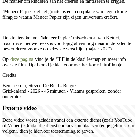
Dé manier om kinderen aan het creëren en fantaseren te krijgen.
‘Meneer Papier ziet het groots’ is een compilatie van negen korte
filmpjes waarin Meneer Papier zijn eigen universum creëert.
De kleuters kennen 'Meneer Papier’ misschien al van Ketnet,
maar deze nieuwe reeks is voorlopig alleen nog maar in de zalen te
bewonderen voor ze op televisie verschijnt (najaar 2027).
Op
deze pagina
vind je de ‘JEF in de klas’-lesmap en meer info
over de film. Tip: bereid je klas voor met het korte introfilmpje.
Credits
Ben
Tesseur
, Steven De Beul
-
België,
Griekenland
-
2026
-
45
minuten
-
Vlaams
gesproken
, zonder
ondertitels
Externe video
Deze video wordt geladen vanaf een externe dienst (zoals YouTube
of Vimeo). Omdat die dienst cookies kan plaatsen (en je gebruik kan
volgen), dien je hiervoor toestemming te geven.