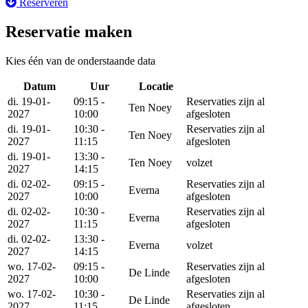
Reserveren
Reservatie maken
Kies één van de onderstaande data
Datum
Uur
Locatie
Reserveer
di. 19-01-
09:15 -
Reservaties zijn al
Ten Noey
2027
10:00
afgesloten
di. 19-01-
10:30 -
Reservaties zijn al
Ten Noey
2027
11:15
afgesloten
di. 19-01-
13:30 -
Ten Noey
volzet
2027
14:15
di. 02-02-
09:15 -
Reservaties zijn al
Everna
2027
10:00
afgesloten
di. 02-02-
10:30 -
Reservaties zijn al
Everna
2027
11:15
afgesloten
di. 02-02-
13:30 -
Everna
volzet
2027
14:15
wo. 17-02-
09:15 -
Reservaties zijn al
De Linde
2027
10:00
afgesloten
wo. 17-02-
10:30 -
Reservaties zijn al
De Linde
2027
11:15
afgesloten