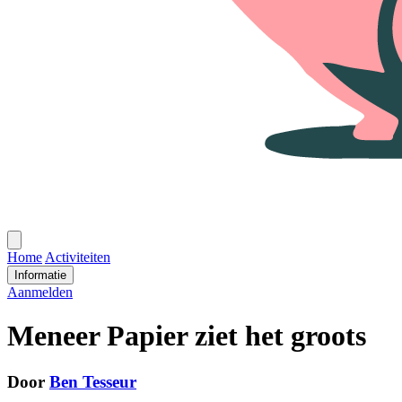
Open
menu
Home
Activiteiten
Informatie
Aanmelden
Meneer Papier ziet het groots
Door
Ben Tesseur