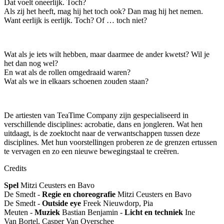
Dat voelt oneerlijk. Toch?
Als zij het heeft, mag hij het toch ook? Dan mag hij het nemen.
Want eerlijk is eerlijk. Toch? Of … toch niet?
Wat als je iets wilt hebben, maar daarmee de ander kwetst? Wil je
het dan nog wel?
En wat als de rollen omgedraaid waren?
Wat als we in elkaars schoenen zouden staan?
De artiesten van TeaTime Company zijn gespecialiseerd in
verschillende disciplines: acrobatie, dans en jongleren. Wat hen
uitdaagt, is de zoektocht naar de verwantschappen tussen deze
disciplines. Met hun voorstellingen proberen ze de grenzen ertussen
te vervagen en zo een nieuwe bewegingstaal te creëren.
Credits
Spel
Mitzi Ceusters en Bavo
De Smedt -
Regie
en
choreografie
Mitzi Ceusters en Bavo
De Smedt -
Outside
eye
Freek Nieuwdorp, Pia
Meuten -
Muziek
Bastian Benjamin -
Licht
en
techniek
Ine
Van Bortel, Casper Van Overschee