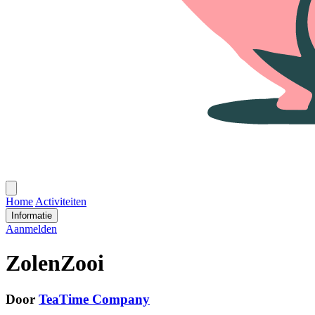
Open
menu
Home
Activiteiten
Informatie
Aanmelden
ZolenZooi
Door
TeaTime Company