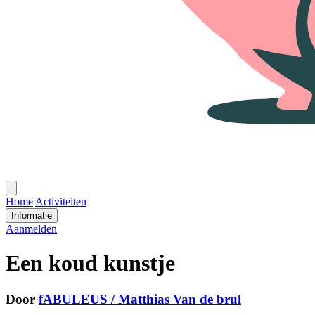
Open
menu
Home
Activiteiten
Informatie
Aanmelden
Een koud kunstje
Door
fABULEUS / Matthias Van de brul