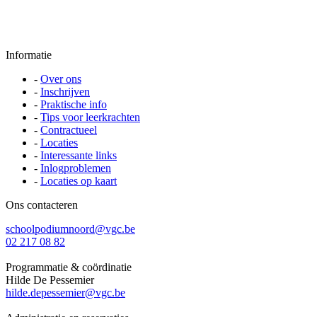
Informatie
-
Over ons
-
Inschrijven
-
Praktische info
-
Tips voor leerkrachten
-
Contractueel
-
Locaties
-
Interessante links
-
Inlogproblemen
-
Locaties op kaart
Ons contacteren
schoolpodiumnoord@vgc.be
02 217 08 82
Programmatie & coördinatie
Hilde De Pessemier
hilde.depessemier@vgc.be