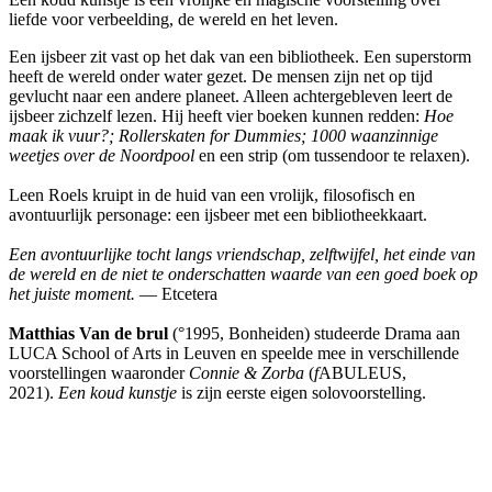
liefde voor verbeelding, de wereld en het leven.
Een ijsbeer zit vast op het dak van een bibliotheek. Een superstorm
heeft de wereld onder water gezet. De mensen zijn net op tijd
gevlucht naar een andere planeet. Alleen achtergebleven leert de
ijsbeer zichzelf lezen. Hij heeft vier boeken kunnen redden:
Hoe
maak ik vuur?; Rollerskaten for Dummies;
1000 waanzinnige
weetjes over de Noordpool
en een strip (om tussendoor te relaxen).
Leen Roels kruipt in de huid van een vrolijk, filosofisch en
avontuurlijk personage: een ijsbeer met een bibliotheekkaart.
Een avontuurlijke tocht langs vriendschap, zelftwijfel, het einde van
de wereld en de niet te onderschatten waarde van een goed boek op
het juiste moment.
— Etcetera
Matthias Van de brul
(°1995, Bonheiden) studeerde Drama aan
LUCA School of Arts in Leuven en speelde mee in verschillende
voorstellingen waaronder
Connie & Zorba
(
f
ABULEUS,
2021).
Een koud kunstje
is zijn eerste eigen solovoorstelling.