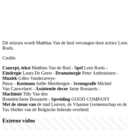
Dit seizoen wordt Matthias Van de brul vervangen door actrice Leen
Roels.
Credits
Concept, tekst
Matthias Van de Brul
-
S
pel
Leen Roels -
Eindregie
Laura De Geest -
Dramaturgie
Peter Anthonissen
-
Muziek
Gilles Vandecaveye-
Pinoy -
Kostuum
Joëlle Meerbergen -
Scenografie
Michiel
Van Cauwelaert -
Assistentie decor
Jarne B
ossaerts -
Machinist
Tilly Van den
Branden/Jarne Bossaerts -
Spreiding
GOOD COMPANY
Met de steun van
de stad Leuven, de Vlaamse Gemeenschap en de
Tax Shelter van de Belgische federale overheid
Externe video