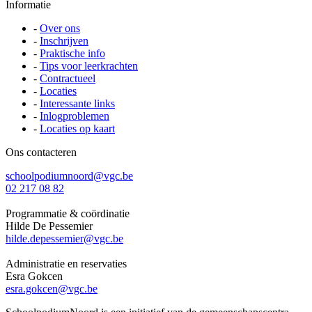
Informatie
-
Over ons
-
Inschrijven
-
Praktische info
-
Tips voor leerkrachten
-
Contractueel
-
Locaties
-
Interessante links
-
Inlogproblemen
-
Locaties op kaart
Ons contacteren
schoolpodiumnoord@vgc.be
02 217 08 82
Programmatie & coördinatie
Hilde De Pessemier
hilde.depessemier@vgc.be
Administratie en reservaties
Esra Gokcen
esra.gokcen@vgc.be