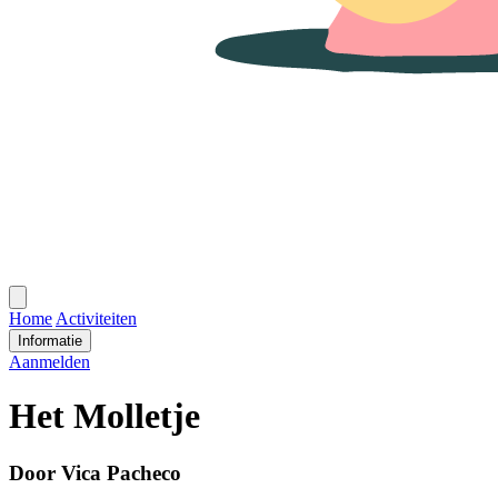
Open
menu
Home
Activiteiten
Informatie
Aanmelden
Het Molletje
Door Vica Pacheco