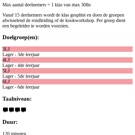
Max aantal deelnemers = 1 klas van max 30lln
Vanaf 15 deelnemers wordt de klas gesplitst en doen de groepen
afwisselend de rondleiding of de kookworkshop. Per groep dient
een begeleider te worden voorzien.
Doelgroep(en):
3LJ
Lager - 3de leerjaar
4LJ
Lager - 4de leerjaar
5LJ
Lager - 5de leerjaar
6LJ
Lager - 6de leerjaar
Taalniveau:
Duur:
120 minuten