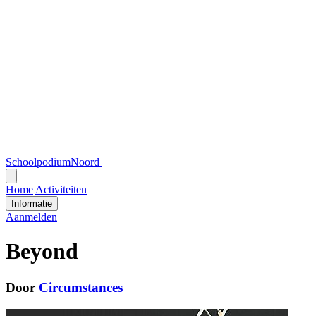
SchoolpodiumNoord
Open
menu
Home
Activiteiten
Informatie
Aanmelden
Beyond
Door
Circumstances