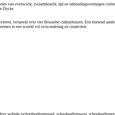
ieten van evenwicht, zwaartekracht, tijd en uithoudingsvermogen creëer
Van Dycke
teerd, verspreid over vier Brusselse cultuurhuizen. Een boeiend aanbod 
nemen in een wereld vol verwondering en creativiteit.
eze website (schoolpodiumnoord, schoolpodiumwest, schoolpodiumoo