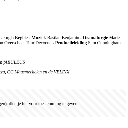
 Georgia Begbie -
Muziek
Bastian Benjamin -
Dramaturgie
Marie
n Overschee, Tuur Decoene -
Productieleiding
Sam Cunningham
n en fABULEUS
lberg, CC Maasmechelen en de VELINX
en), dien je hiervoor toestemming te geven.