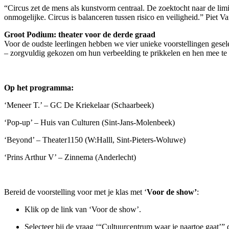
“Circus zet de mens als kunstvorm centraal. De zoektocht naar de lim
onmogelijke. Circus is balanceren tussen risico en veiligheid.” Piet 
Groot Podium: theater voor de derde graad
Voor de oudste leerlingen hebben we vier unieke voorstellingen geselec
– zorgvuldig gekozen om hun verbeelding te prikkelen en hen mee te 
Op het programma:
‘Meneer T.’ – GC De Kriekelaar (Schaarbeek)
‘Pop-up’ – Huis van Culturen (Sint-Jans-Molenbeek)
‘Beyond’ – Theater1150 (W:Halll, Sint-Pieters-Woluwe)
‘Prins Arthur V’ – Zinnema (Anderlecht)
Bereid de voorstelling voor met je klas met ‘
Voor de show’
:
Klik op de link van ‘Voor de show’.
Selecteer bij de vraag
‘
“
Cultuurcentrum waar je naartoe gaat
’
”
d