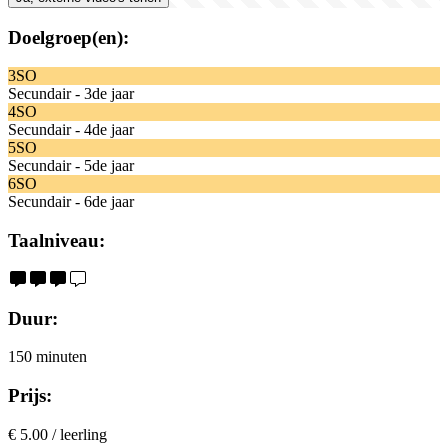
Doelgroep(en):
3SO
Secundair - 3de jaar
4SO
Secundair - 4de jaar
5SO
Secundair - 5de jaar
6SO
Secundair - 6de jaar
Taalniveau:
Duur:
150 minuten
Prijs:
€ 5.00 / leerling