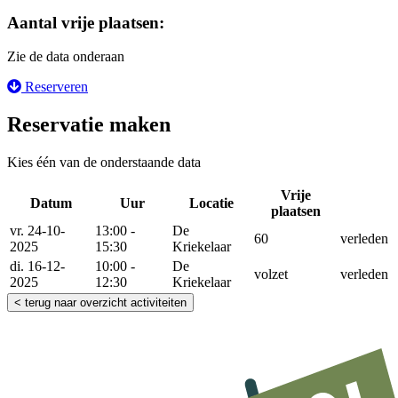
Aantal vrije plaatsen:
Zie de data onderaan
Reserveren
Reservatie maken
Kies één van de onderstaande data
Vrije
Datum
Uur
Locatie
Reser
plaatsen
vr. 24-10-
13:00 -
De
60
verleden
2025
15:30
Kriekelaar
di. 16-12-
10:00 -
De
volzet
verleden
2025
12:30
Kriekelaar
< terug naar overzicht activiteiten