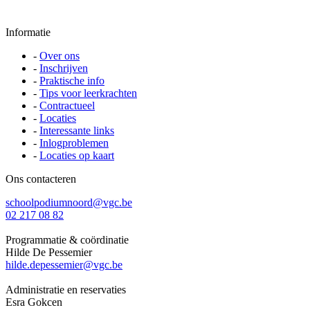
Informatie
-
Over ons
-
Inschrijven
-
Praktische info
-
Tips voor leerkrachten
-
Contractueel
-
Locaties
-
Interessante links
-
Inlogproblemen
-
Locaties op kaart
Ons contacteren
schoolpodiumnoord@vgc.be
02 217 08 82
Programmatie & coördinatie
Hilde De Pessemier
hilde.depessemier@vgc.be
Administratie en reservaties
Esra Gokcen