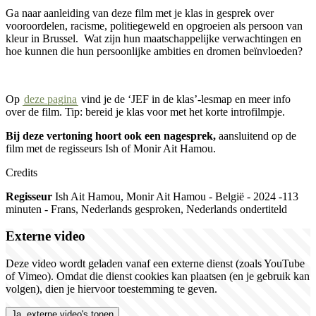
Ga naar aanleiding van deze film met je klas in gesprek over
vooroordelen, racisme, politiegeweld en opgroeien als persoon van
kleur in Brussel. Wat zijn hun maatschappelijke verwachtingen en
hoe kunnen die hun persoonlijke ambities en dromen beïnvloeden?
Op
deze pagina
vind je de
‘
JEF in de klas
’-
lesmap en meer info
over de film. Tip:
b
ereid je klas voor met het korte introfilmpje.
Bij deze vertoning hoort ook een nagesprek,
aansluitend op de
film met de regisseurs Ish of Monir Ait Hamou.
Credits
Regisseur
Ish Ait Hamou, Monir Ait Hamou
-
België
-
20
24
-
113
minuten
-
Frans, Nederlands gesproken, Nederlands ondertiteld
Externe video
Deze video wordt geladen vanaf een externe dienst (zoals YouTube
of Vimeo). Omdat die dienst cookies kan plaatsen (en je gebruik kan
volgen), dien je hiervoor toestemming te geven.
Ja, externe video's tonen