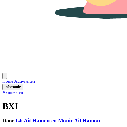
Open
menu
Home
Activiteiten
Informatie
Aanmelden
BXL
Door
Ish Ait Hamou en Monir Ait Hamou