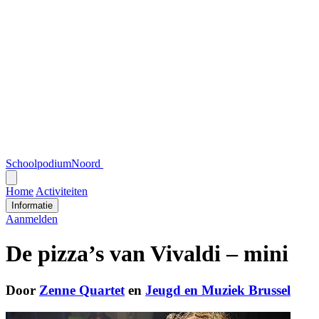
SchoolpodiumNoord
Open
menu
Home
Activiteiten
Informatie
Aanmelden
De pizza’s van Vivaldi – mini
Door
Zenne Quartet
en
Jeugd en Muziek Brussel