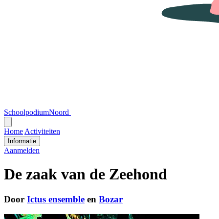
SchoolpodiumNoord
Open
menu
Home
Activiteiten
Informatie
Aanmelden
De zaak van de Zeehond
Door
Ictus ensemble
en
Bozar