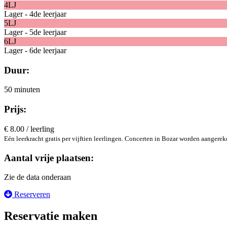
4LJ
Lager - 4de leerjaar
5LJ
Lager - 5de leerjaar
6LJ
Lager - 6de leerjaar
Duur:
50 minuten
Prijs:
€ 8.00 / leerling
Eén leerkracht gratis per vijftien leerlingen. Concerten in Bozar worden aangerek
Aantal vrije plaatsen:
Zie de data onderaan
Reserveren
Reservatie maken