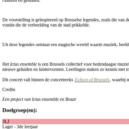
culturen en geluiden.
De voorstelling is geïnspireerd op Brusselse legendes, zoals die va
vondst die de verbeelding van de stad prikkelde.
Uit deze legendes ontstaat een magische wereld waarin muziek, beel
Het
Ictus ensemble
is een Brussels collectief voor hedendaagse muziek
nieuwe geluiden en luistervormen. Leerlingen maken zo kennis met muz
Dit concert valt binnen de concertreeks
Echoes of Brussels
, waarbij 
Credits
Een project van
Ictus
ensemble en
Bozar
Doelgroep(en):
3LJ
Lager - 3de leerjaar