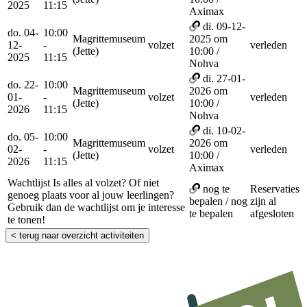
2025
11:15
Aximax
di. 09-12-
do. 04-
10:00
Magrittemuseum
2025 om
12-
-
volzet
verleden
(Jette)
10:00 /
2025
11:15
Nohva
di. 27-01-
do. 22-
10:00
Magrittemuseum
2026 om
01-
-
volzet
verleden
(Jette)
10:00 /
2026
11:15
Nohva
di. 10-02-
do. 05-
10:00
Magrittemuseum
2026 om
02-
-
volzet
verleden
(Jette)
10:00 /
2026
11:15
Aximax
Wachtlijst
Is alles al volzet? Of niet
nog te
Reservaties
genoeg plaats voor al jouw leerlingen?
bepalen / nog
zijn al
Gebruik dan de wachtlijst om je interesse
te bepalen
afgesloten
te tonen!
< terug naar overzicht activiteiten