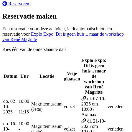
Reserveren
Reservatie maken
Een reservatie voor deze activiteit, leidt automatisch tot een
reservatie voor
Explo Expo: Dit is geen huis... maar de workshop
van René Magritte
Kies één van de onderstaande data
Explo Expo:
Dit is geen
huis... maar
Vrije
Datum
Uur
Locatie
de
Reserv
plaatsen
workshop
van René
Magritte
di. 07-10-
do. 02-
10:00
Magrittemuseum
2025 om
10-
-
volzet
verleden
(Jette)
10:00 /
2025
11:15
Aximax
di. 21-10-
do. 16-
10:00
Magrittemuseum
2025 om
10-
-
volzet
verleden
(Jette)
10:00 /