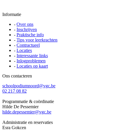
Informatie
-
Over ons
-
Inschrijven
-
Praktische info
-
Tips voor leerkrachten
-
Contractueel
-
Locaties
-
Interessante links
-
Inlogproblemen
-
Locaties op kaart
Ons contacteren
schoolpodiumnoord@vgc.be
02 217 08 82
Programmatie & coördinatie
Hilde De Pessemier
hilde.depessemier@vgc.be
Administratie en reservaties
Esra Gokcen