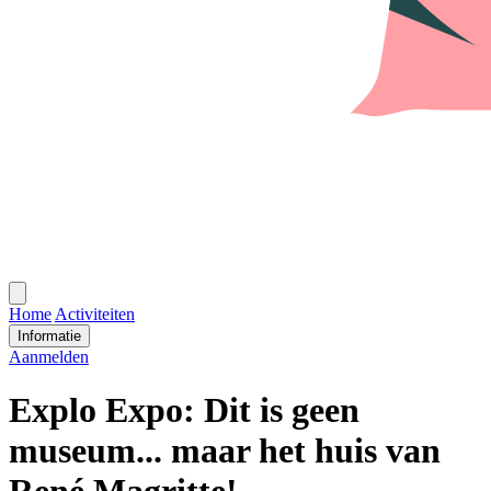
Open
menu
Home
Activiteiten
Informatie
Aanmelden
Explo Expo: Dit is geen
museum... maar het huis van