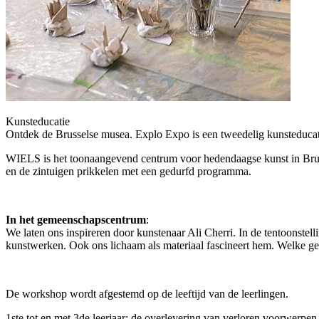
Kunsteducatie
Ontdek de Brusselse musea. Explo Expo is een tweedelig kunsteducati
WIELS is het toonaangevend centrum voor hedendaagse kunst in Bruss
e
n de zintuigen prikkelen met een gedurfd programma.
In
het gemeenschapscentrum
:
We laten ons inspireren door kunstenaar Ali Cherri. In de tentoonstell
kunstwerken. Ook ons lichaam als materiaal fascineert hem. Welke g
De workshop wordt afgestemd op de leeftijd van de leerlingen.
1ste tot en met 3de leerjaar: de overlevering van verloren voorwerpe