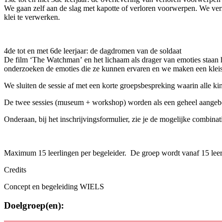
We gaan zelf aan de slag met kapotte of verloren voorwerpen. We ve
klei te verwerken.
4de tot en met 6de leerjaar: de dagdromen van de soldaat
De film ‘The Watchman’ en het lichaam als drager van emoties staan hi
onderzoeken de emoties die ze kunnen ervaren en we maken een kleis
We sluiten de sessie af met een korte groepsbespreking waarin alle ki
De twee sessies (museum + workshop) worden als een geheel aangeb
Onderaan, bij het inschrijvingsformulier, zie je de mogelijke combinat
Maximum 15 leerlingen per begeleider. De groep wordt vanaf 15 leerlin
Credits
Concept en begeleiding
W
IELS
Doelgroep(en):