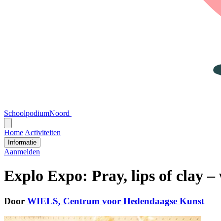
SchoolpodiumNoord
Open
menu
Home
Activiteiten
Informatie
Aanmelden
Explo Expo: Pray, lips of clay 
Door
WIELS, Centrum voor Hedendaagse Kunst