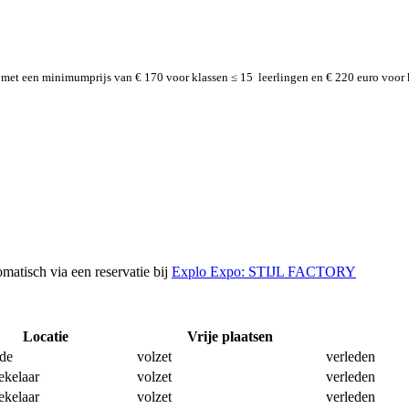
met een minimumprijs van € 170 voor klassen ≤ 15 leerlingen en € 220 euro voor k
tomatisch via een reservatie bij
Explo Expo: STIJL FACTORY
Locatie
Vrije plaatsen
de
volzet
verleden
ekelaar
volzet
verleden
ekelaar
volzet
verleden