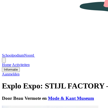
SchoolpodiumNoord
Open
menu
Home
Activiteiten
Informatie
Aanmelden
Explo Expo: STIJL FACTORY 
Door Beau Vermote en
Mode & Kant Museum