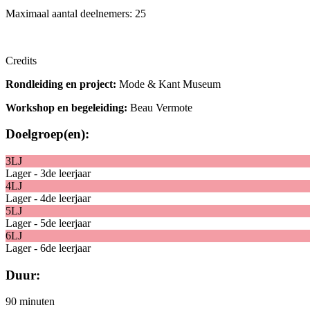
Maximaal aantal deelnemers: 25
Credits
Rondleiding en project:
Mode & Kant Museum
Workshop en begeleiding:
Beau Vermote
Doelgroep(en):
3LJ
Lager - 3de leerjaar
4LJ
Lager - 4de leerjaar
5LJ
Lager - 5de leerjaar
6LJ
Lager - 6de leerjaar
Duur:
90 minuten