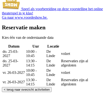
Speel als voorbereiding op deze voorstelling het online
theaterspel in je klas!
Ga naar
www.voordeshow.be
.
Reservatie maken
Kies één van de onderstaande data
Datum
Uur
Locatie
Reserveer
do. 25-03-
10:00 -
De
volzet
2027
10:45
Linde
do. 25-03-
13:30 -
De
Reservaties zijn al
2027
14:15
Linde
afgesloten
10:00 -
De
vr. 26-03-2027
volzet
10:45
Linde
13:30 -
De
Reservaties zijn al
vr. 26-03-2027
14:15
Linde
afgesloten
< terug naar overzicht activiteiten