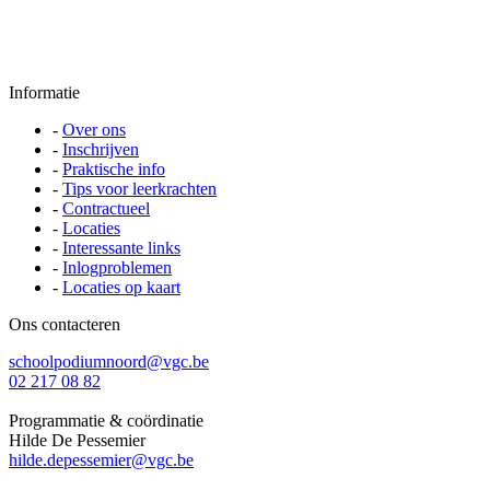
Informatie
-
Over ons
-
Inschrijven
-
Praktische info
-
Tips voor leerkrachten
-
Contractueel
-
Locaties
-
Interessante links
-
Inlogproblemen
-
Locaties op kaart
Ons contacteren
schoolpodiumnoord@vgc.be
02 217 08 82
Programmatie & coördinatie
Hilde De Pessemier
hilde.depessemier@vgc.be