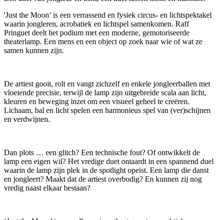
'Just the Moon’ is een verrassend en fysiek circus- en lichtspektakel
waarin jongleren, acrobatiek en lichtspel samenkomen. Raff
Pringuet deelt het podium met een moderne, gemotoriseerde
theaterlamp. Een mens en een object op zoek naar wie of wat ze
samen kunnen zijn.
De artiest gooit, rolt en vangt zichzelf en enkele jongleerballen met
vloeiende precisie, terwijl de lamp zijn uitgebreide scala aan licht,
kleuren en beweging inzet om een visueel geheel te creëren.
Lichaam, bal en licht spelen een harmonieus spel van (ver)schijnen
en verdwijnen.
Dan plots … een glitch? Een technische fout? Of ontwikkelt de
lamp een eigen wil? Het vredige duet ontaardt in een spannend duel
waarin de lamp zijn plek in de spotlight opeist. Een lamp die danst
en jongleert? Maakt dat de artiest overbodig? En kunnen zij nog
vredig naast elkaar bestaan?