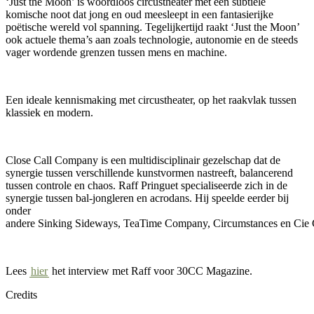
‘Just the Moon’ is woordloos circustheater met een subtiele
komische noot dat jong en oud meesleept in een fantasierijke
poëtische wereld vol spanning. Tegelijkertijd raakt ‘Just the Moon’
ook actuele thema’s aan zoals technologie, autonomie en de steeds
vager wordende grenzen tussen mens en machine.
Een ideale kennismaking met circustheater, op het raakvlak tussen
klassiek en modern.
Close Call Company is een multidisciplinair gezelschap dat de
synergie tussen verschillende kunstvormen nastreeft, balancerend
tussen controle en chaos.
Raff
Pringuet
specialiseerde zich in de
synergie tussen bal-jongleren en
acrodans
. Hij speelde eerder bij
onder
andere
Sinking
Sideways
,
TeaTime
Company,
Circumstances
en
Cie
Lees
hier
het interview met Raff voor 30CC Magazine.
Credits