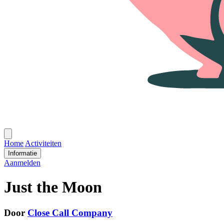
Open
menu
Home
Activiteiten
Informatie
Aanmelden
Just the Moon
Door
Close Call Company