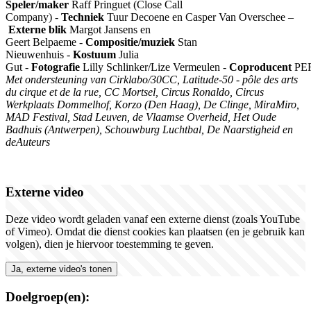
S
peler/maker
Raff Pringuet (Close Call
Company) -
Techniek
Tuur Decoene en Casper Van Overschee –
Externe blik
Margot Jansens en
Geert Belpaeme -
Compositie/muziek
Stan
Nieuwenhuis -
Kostuum
Julia
Gut -
Fotografie
Lilly Schlinker/Lize Vermeulen -
Coproducent
PE
Met ondersteuning van
Cirklabo/30CC, Latitude-50 - pôle des arts
du cirque et de la rue, CC Mortsel, Circus Ronaldo, Circus
Werkplaats Dommelhof, Korzo (Den Haag), De Clinge, MiraMiro,
MAD Festival, Stad Leuven, de Vlaamse Overheid, Het Oude
Badhuis (Antwerpen), Schouwburg Luchtbal, De Naarstigheid en
deAuteurs
Externe video
Deze video wordt geladen vanaf een externe dienst (zoals YouTube
of Vimeo). Omdat die dienst cookies kan plaatsen (en je gebruik kan
volgen), dien je hiervoor toestemming te geven.
Ja, externe video's tonen
Doelgroep(en):