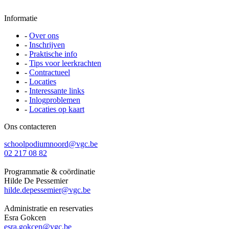
Informatie
-
Over ons
-
Inschrijven
-
Praktische info
-
Tips voor leerkrachten
-
Contractueel
-
Locaties
-
Interessante links
-
Inlogproblemen
-
Locaties op kaart
Ons contacteren
schoolpodiumnoord@vgc.be
02 217 08 82
Programmatie & coördinatie
Hilde De Pessemier
hilde.depessemier@vgc.be
Administratie en reservaties
Esra Gokcen
esra.gokcen@vgc.be