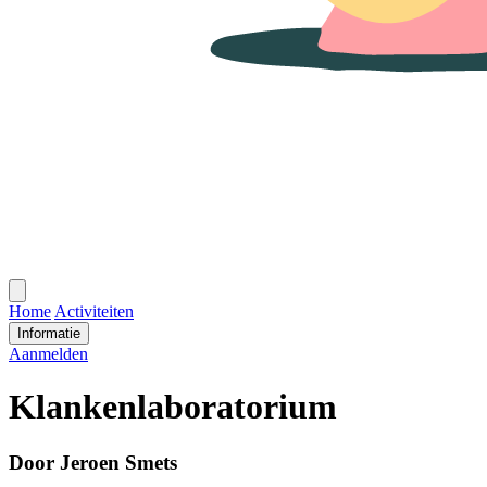
Open
menu
Home
Activiteiten
Informatie
Aanmelden
Klankenlaboratorium
Door Jeroen Smets