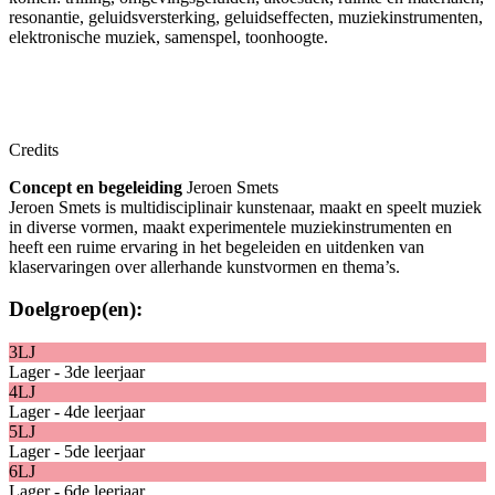
resonantie, geluidsversterking, geluidseffecten, muziekinstrumenten,
elektronische muziek, samenspel, toonhoogte.
Credits
Concept en begeleiding
Jeroen Smets
Jeroen Smets is multidisciplinair kunstenaar, maakt en speelt muziek
in diverse vormen, maakt experimentele muziekinstrumenten en
heeft een ruime ervaring in het begeleiden en uitdenken van
klaservaringen
over
allerhande kunstvormen en thema’s.
Doelgroep(en):
3LJ
Lager - 3de leerjaar
4LJ
Lager - 4de leerjaar
5LJ
Lager - 5de leerjaar
6LJ
Lager - 6de leerjaar