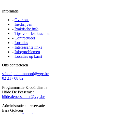
Informatie
-
Over ons
-
Inschrijven
-
Praktische info
-
Tips voor leerkrachten
-
Contractueel
-
Locaties
-
Interessante links
-
Inlogproblemen
-
Locaties op kaart
Ons contacteren
schoolpodiumnoord@vgc.be
02 217 08 82
Programmatie & coördinatie
Hilde De Pessemier
hilde.depessemier@vgc.be
Administratie en reservaties
Esra Gokcen