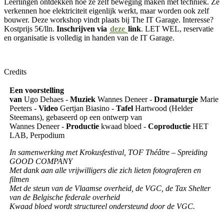
Leerlingen ontdekken hoe ze zelf beweging maken met techniek. Ze
verkennen hoe elektriciteit eigenlijk werkt, maar worden ook zelf
bouwer. Deze workshop vindt plaats bij The IT Garage. Interesse?
Kostprijs 5€/lln.
Inschrijven via
deze
link
. LET WEL, reservatie
en organisatie is volledig in handen van de IT Garage.
Credits
Een voorstelling
van
Ugo Dehaes -
Muziek
Wannes Deneer -
Dramaturgie
Marie
Peeters -
Video
Gertjan Biasino -
Tafel
Hartwood (Helder
Steemans), gebaseerd op een ontwerp van
Wannes Deneer -
Productie
kwaad bloed -
Coproductie
HET
LAB, Perpodium
In samenwerking met Krokusfestival, TOF Théâtre – Spreiding
GOOD COMPANY
Met dank aan alle vrijwilligers die zich lieten fotograferen en
filmen
Met de steun van de Vlaamse overheid, de VGC, de Tax Shelter
van de Belgische federale overheid
Kwaad bloed wordt structureel ondersteund door de VGC.