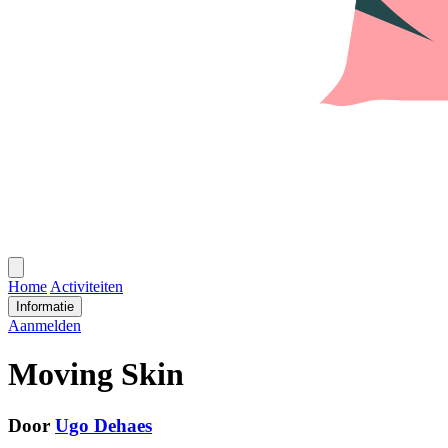
Open
menu
Home
Activiteiten
Informatie
Aanmelden
Moving Skin
Door
Ugo Dehaes