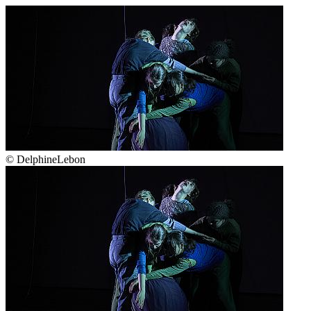
© DelphineLebon