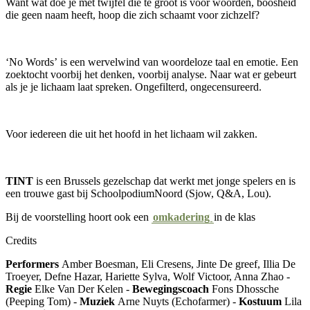
Want wat doe je met twijfel die te groot is voor woorden, boosheid
die geen naam heeft, hoop die zich schaamt voor zichzelf?
‘
No Words
’
is een wervelwind van woordeloze taal en emotie. Een
zoektocht voorbij het denken, voorbij analyse. Naar wat er gebeurt
als je je lichaam laat spreken. Ongefilterd, ongecensureerd.
Voor iedereen die uit het hoofd in het lichaam wil zakken.
TINT
is een Brussels gezelschap dat werkt met jonge spelers en is
een trouwe gast bij SchoolpodiumNoord (Sjow, Q&A, Lou).
Bij de voorstelling hoort ook een
omkadering
in de klas
Credits
Performers
Amber Boesman, Eli Cresens, Jinte De greef, Illia De
Troeyer, Defne Hazar, Hariette Sylva, Wolf Victoor, Anna Zhao -
Regie
Elke Van Der Kelen
-
Bewegingscoach
Fons Dhossche
(Peeping Tom) -
Muziek
Arne Nuyts (Echofarmer) -
Kostuum
Lila