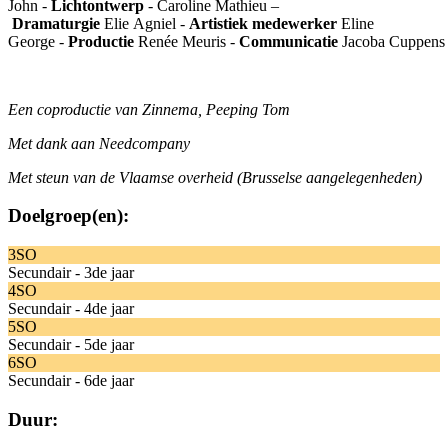
John
-
Lichtontwerp
- Caroline Mathieu
–
Dramaturgie
Elie Agniel
-
Artistiek medewerker
Eline
George
-
Productie
Renée Meuris
-
Communicatie
Jacoba Cuppens
Een coproductie van Zinnema, Peeping Tom
Met dank aan Needcompany
Met steun van de Vlaamse overheid (Brusselse aangelegenheden)
Doelgroep(en):
3SO
Secundair - 3de jaar
4SO
Secundair - 4de jaar
5SO
Secundair - 5de jaar
6SO
Secundair - 6de jaar
Duur: