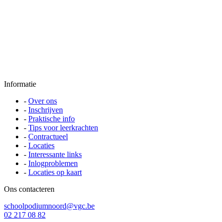
Informatie
-
Over ons
-
Inschrijven
-
Praktische info
-
Tips voor leerkrachten
-
Contractueel
-
Locaties
-
Interessante links
-
Inlogproblemen
-
Locaties op kaart
Ons contacteren
schoolpodiumnoord@vgc.be
02 217 08 82