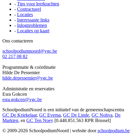
-
Tips voor leerkrachten
-
Contractueel
-
Locaties
-
Interessante links
-
Inlogproblemen
-
Locaties op kaart
Ons contacteren
schoolpodiumnoord@vgc.be
02 217 08 82
Programmatie & coördinatie
Hilde De Pessemier
hilde.depessemier@vgc.be
Administratie en reservaties
Esra Gokcen
esra.gokcen@vgc.be
SchoolpodiumNoord is een initiatief van de gemeenschapscentra
GC De Kriekelaar
,
GC Everna
,
GC De Linde
,
GC Nohva
,
De
Markten
, en
GC Ten Noey
[0.448.851.563 RPR Brussel]
© 2009-2026 SchoolpodiumNoord | website door
schoolpodium.be