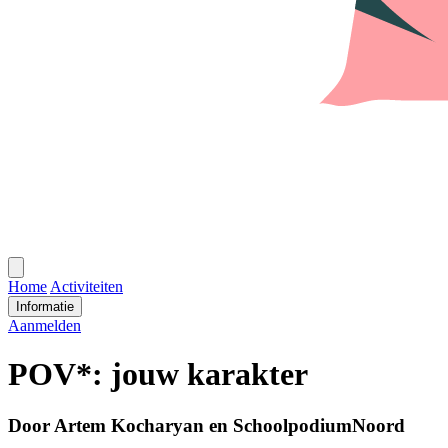
Open
menu
Home
Activiteiten
Informatie
Aanmelden
POV*: jouw karakter
Door Artem Kocharyan en SchoolpodiumNoord