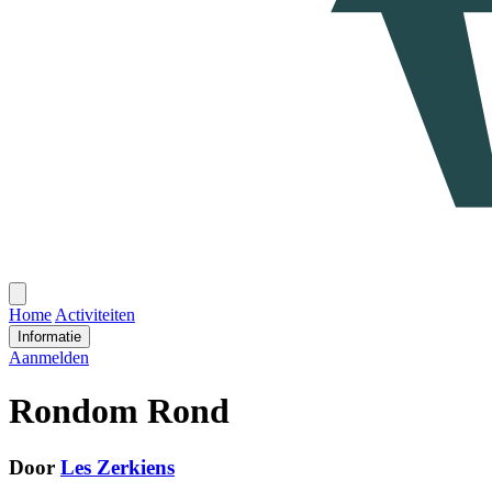
Open
menu
Home
Activiteiten
Informatie
Aanmelden
Rondom Rond
Door
Les Zerkiens