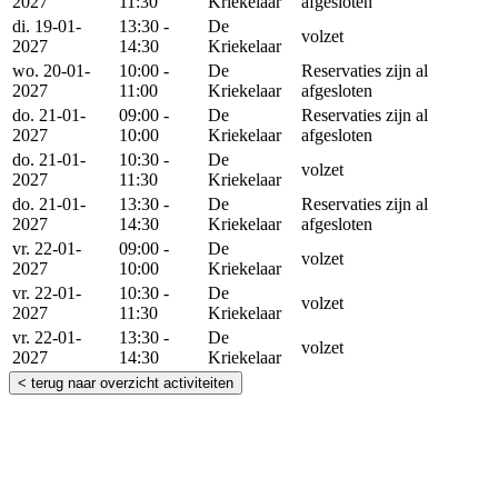
2027
11:30
Kriekelaar
afgesloten
di. 19-01-
13:30 -
De
volzet
2027
14:30
Kriekelaar
wo. 20-01-
10:00 -
De
Reservaties zijn al
2027
11:00
Kriekelaar
afgesloten
do. 21-01-
09:00 -
De
Reservaties zijn al
2027
10:00
Kriekelaar
afgesloten
do. 21-01-
10:30 -
De
volzet
2027
11:30
Kriekelaar
do. 21-01-
13:30 -
De
Reservaties zijn al
2027
14:30
Kriekelaar
afgesloten
vr. 22-01-
09:00 -
De
volzet
2027
10:00
Kriekelaar
vr. 22-01-
10:30 -
De
volzet
2027
11:30
Kriekelaar
vr. 22-01-
13:30 -
De
volzet
2027
14:30
Kriekelaar
< terug naar overzicht activiteiten