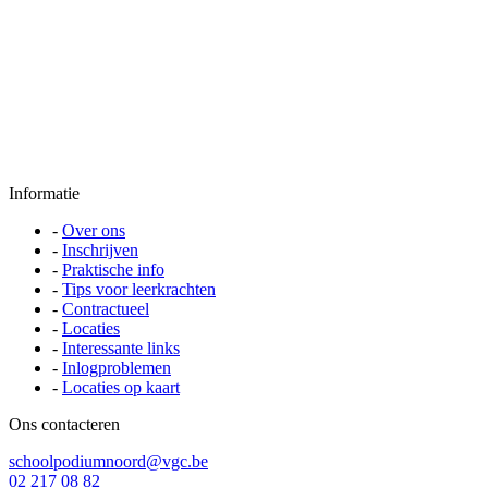
Informatie
-
Over ons
-
Inschrijven
-
Praktische info
-
Tips voor leerkrachten
-
Contractueel
-
Locaties
-
Interessante links
-
Inlogproblemen
-
Locaties op kaart
Ons contacteren
schoolpodiumnoord@vgc.be
02 217 08 82