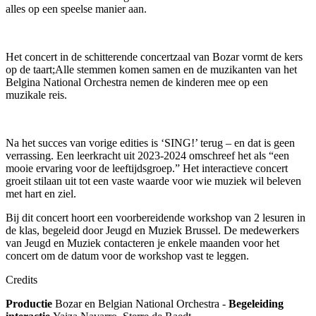
alles op een speelse manier aan.
Het concert in de schitterende concertzaal van Bozar vormt de kers
op de taart;Alle stemmen komen samen en de muzikanten van het
Belgina National Orchestra
nemen de kinderen mee op een
muzikale reis.
Na het succes van vorige edities is ‘SING!’ terug – en dat is geen
verrassing. Een leerkracht uit 2023-2024 omschreef het als “een
mooie ervaring voor de leeftijdsgroep.” Het interactieve concert
groeit stilaan uit tot een vaste waarde voor wie muziek wil beleven
met hart en ziel.
Bij dit concert hoort
een voorbereidende workshop
van 2 lesuren in
de klas
,
begeleid door Jeugd en Muziek Brussel.
De medewerkers
van
Jeugd en Muziek contacte
ren
je enkele maanden voor het
concert om de datum voor de workshop vast te leggen.
Credits
Productie
Bozar en Belgian National Orchestra -
Begeleiding