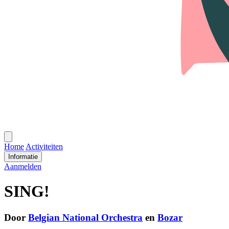
Open
menu
Home
Activiteiten
Informatie
Aanmelden
SING!
Door
Belgian National Orchestra
en
Bozar