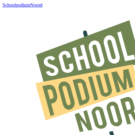
SchoolpodiumNoord