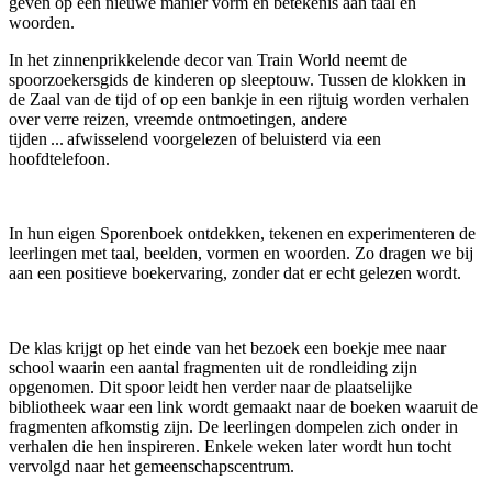
geven op een nieuwe manier vorm en betekenis aan taal en
woorden.
In het zinnenprikkelende decor van Train World neemt de
spoorzoekersgids de kinderen op sleeptouw. Tussen de klokken in
de Zaal van de tijd of op een bankje in een rijtuig worden verhalen
over verre reizen, vreemde ontmoetingen, andere
tijden ... afwisselend voorgelezen of beluisterd via een
hoofdtelefoon.
In
hun eigen Sporenboek ontdekken, tekenen en experimenteren de
leerlingen met taal, beelden, vormen en woorden. Zo dragen we bij
aan een positieve boekervaring, zonder dat er echt gelezen wordt.
De klas krijgt op het einde van het bezoek een boekje mee naar
school waarin een aantal fragmenten uit de rondleiding zijn
opgenomen. Dit spoor leidt hen verder naar de plaatselijke
bibliotheek waar een link wordt gemaakt naar de boeken waaruit de
fragmenten afkomstig zijn. De leerlingen dompelen zich onder in
verhalen die hen inspireren. Enkele weken later wordt hun tocht
vervolgd naar het gemeenschapscentrum.