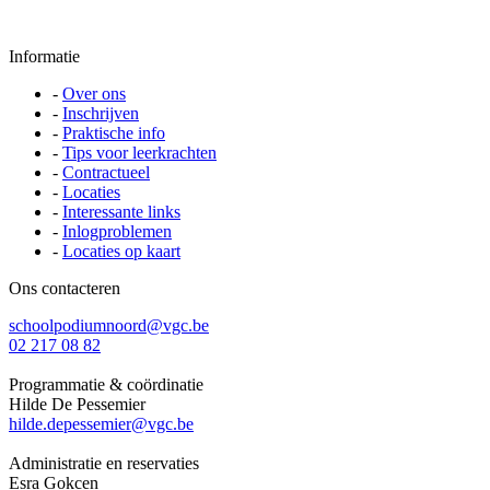
Informatie
-
Over ons
-
Inschrijven
-
Praktische info
-
Tips voor leerkrachten
-
Contractueel
-
Locaties
-
Interessante links
-
Inlogproblemen
-
Locaties op kaart
Ons contacteren
schoolpodiumnoord@vgc.be
02 217 08 82
Programmatie & coördinatie
Hilde De Pessemier
hilde.depessemier@vgc.be
Administratie en reservaties
Esra Gokcen