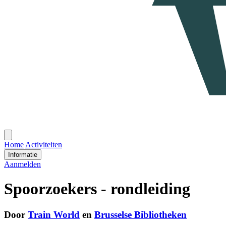
Open
menu
Home
Activiteiten
Informatie
Aanmelden
Spoorzoekers - rondleiding
Door
Train World
en
Brusselse Bibliotheken