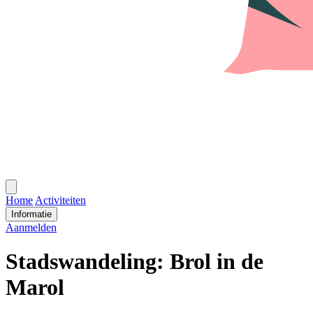
Open
menu
Home
Activiteiten
Informatie
Aanmelden
Stadswandeling: Brol in de
Marol