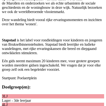
de Marollen en onderzoeken we als echte urbanisten de sociale
geschiedenis en de woningbouw in deze wijk. Natuurlijk bezoeken
we ook de wereldberoemde vlooienmarkt.
Deze wandeling biedt vooral rijke ervaringsmomenten en inzichten
over het thema 'wonen'.
Stapstad
is het label voor rondleidingen voor kinderen en jongeren
van Brukselbinnenstebuiten. Stapstad biedt leerrijke en ludieke
wandelingen, met rijke ervaringskansen die breed en diepgaand
ontwikkelen stimuleren.
Eén gids neemt maximum 20 kinderen mee, voor grotere groepen
worden meerdere gidsen
ingeschakeld
.
We vragen dat je
voor elke
groep zelf ook een begeleider voorzie
t
.
Startpunt: Poelaertplein
Doelgroep(en):
3LJ
Lager - 3de leerjaar
4LJ