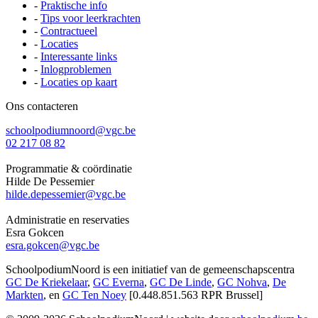
-
Praktische info
-
Tips voor leerkrachten
-
Contractueel
-
Locaties
-
Interessante links
-
Inlogproblemen
-
Locaties op kaart
Ons contacteren
schoolpodiumnoord@vgc.be
02 217 08 82
Programmatie & coördinatie
Hilde De Pessemier
hilde.depessemier@vgc.be
Administratie en reservaties
Esra Gokcen
esra.gokcen@vgc.be
SchoolpodiumNoord is een initiatief van de gemeenschapscentra
GC De Kriekelaar
,
GC Everna
,
GC De Linde
,
GC Nohva
,
De
Markten
, en
GC Ten Noey
[0.448.851.563 RPR Brussel]