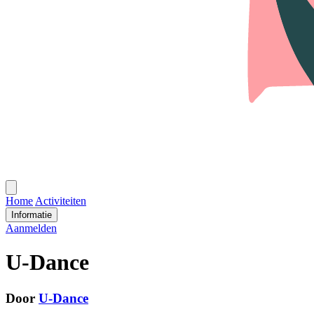
Open
menu
Home
Activiteiten
Informatie
Aanmelden
U-Dance
Door
U-Dance