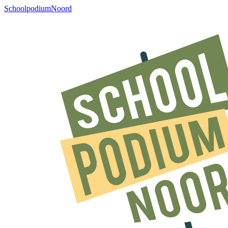
SchoolpodiumNoord