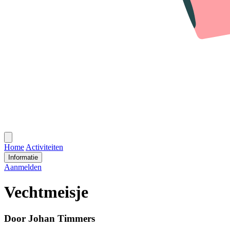
Open
menu
Home
Activiteiten
Informatie
Aanmelden
Vechtmeisje
Door Johan Timmers