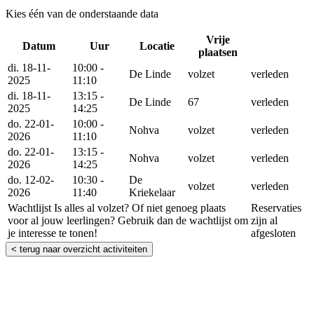
Kies één van de onderstaande data
Vrije
Datum
Uur
Locatie
Reserv
plaatsen
di. 18-11-
10:00 -
De Linde
volzet
verleden
2025
11:10
di. 18-11-
13:15 -
De Linde
67
verleden
2025
14:25
do. 22-01-
10:00 -
Nohva
volzet
verleden
2026
11:10
do. 22-01-
13:15 -
Nohva
volzet
verleden
2026
14:25
do. 12-02-
10:30 -
De
volzet
verleden
2026
11:40
Kriekelaar
Wachtlijst
Is alles al volzet? Of niet genoeg plaats
Reservaties
voor al jouw leerlingen? Gebruik dan de wachtlijst om
zijn al
je interesse te tonen!
afgesloten
< terug naar overzicht activiteiten