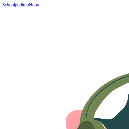
SchoolpodiumNoord