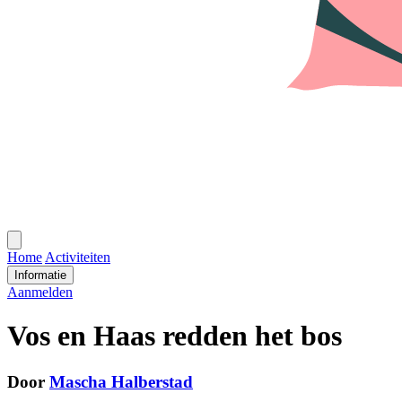
Open
menu
Home
Activiteiten
Informatie
Aanmelden
Vos en Haas redden het bos
Door
Mascha Halberstad