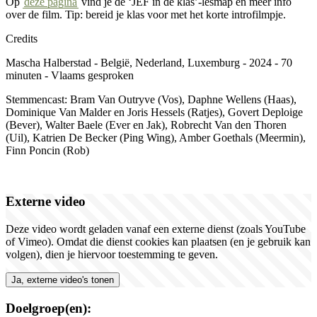
Op
deze pagina
vind je de
‘
JEF in de klas
’-
lesmap en meer info
over de film. Tip:
b
ereid je klas voor met het korte introfilmpje.
Credits
Mascha Halberstad - België, Nederland, Luxemburg - 2024 - 70
minuten - Vlaams gesproken
Stemmencast: Bram Van Outryve (Vos), Daphne Wellens (Haas),
Dominique Van Malder en Joris Hessels (Ratjes), Govert Deploige
(Bever), Walter Baele (Ever en Jak), Robrecht Van den Thoren
(Uil), Katrien De Becker (Ping Wing), Amber Goethals (Meermin),
Finn Poncin (Rob)
Externe video
Deze video wordt geladen vanaf een externe dienst (zoals YouTube
of Vimeo). Omdat die dienst cookies kan plaatsen (en je gebruik kan
volgen), dien je hiervoor toestemming te geven.
Ja, externe video's tonen
Doelgroep(en):