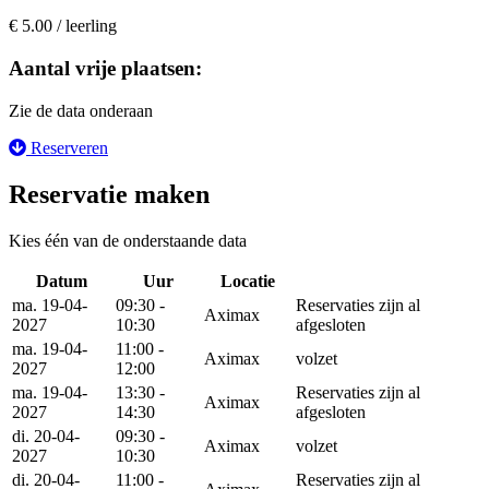
€ 5.00 / leerling
Aantal vrije plaatsen:
Zie de data onderaan
Reserveren
Reservatie maken
Kies één van de onderstaande data
Datum
Uur
Locatie
Reserveer
ma. 19-04-
09:30 -
Reservaties zijn al
Aximax
2027
10:30
afgesloten
ma. 19-04-
11:00 -
Aximax
volzet
2027
12:00
ma. 19-04-
13:30 -
Reservaties zijn al
Aximax
2027
14:30
afgesloten
di. 20-04-
09:30 -
Aximax
volzet
2027
10:30
di. 20-04-
11:00 -
Reservaties zijn al