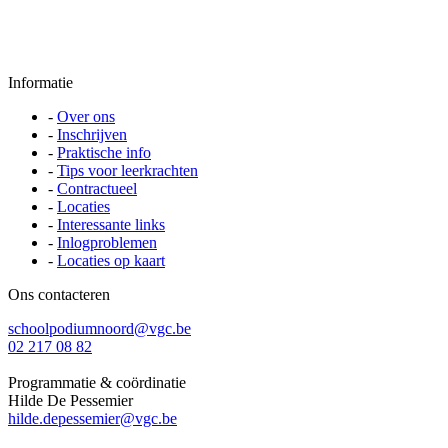
Informatie
-
Over ons
-
Inschrijven
-
Praktische info
-
Tips voor leerkrachten
-
Contractueel
-
Locaties
-
Interessante links
-
Inlogproblemen
-
Locaties op kaart
Ons contacteren
schoolpodiumnoord@vgc.be
02 217 08 82
Programmatie & coördinatie
Hilde De Pessemier
hilde.depessemier@vgc.be