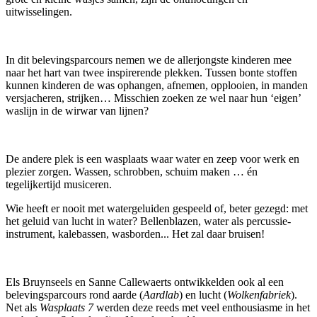
uitwisselingen.
In dit belevingsparcours nemen we de allerjongste kinderen mee
naar het hart van twee inspirerende plekken.
Tussen bonte stoffen
kunnen kinderen de was ophangen, afnemen, opplooien, in manden
versjacheren, strijken… Misschien zoeken ze wel naar hun ‘eigen’
waslijn in de wirwar van lijnen?
De andere plek is een wasplaats waar water en zeep voor werk en
plezier zorgen. Wassen, schrobben, schuim maken … én
tegelijkertijd musiceren.
Wie heeft er nooit met watergeluiden gespeeld of, beter gezegd: met
het geluid van lucht in water? Bellenblazen, water als percussie-
instrument, kalebassen, wasborden... Het zal daar bruisen!
Els Bruynseels en Sanne Callewaerts ontwikkelden ook al een
belevingsparcours rond aarde (
Aardlab
) en lucht (
Wolkenfabriek
).
Net als
Wasplaats 7
werden deze reeds met veel enthousiasme in het