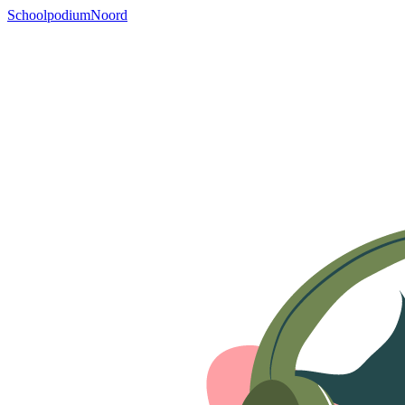
SchoolpodiumNoord