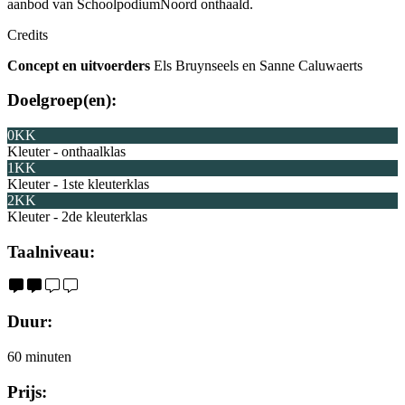
aanbod van SchoolpodiumNoord onthaald.
Credits
C
oncept en uitvoerders
Els
Bruynseels
en Sanne
Caluwaerts
Doelgroep(en):
0KK
Kleuter - onthaalklas
1KK
Kleuter - 1ste kleuterklas
2KK
Kleuter - 2de kleuterklas
Taalniveau:
Duur:
60 minuten
Prijs: