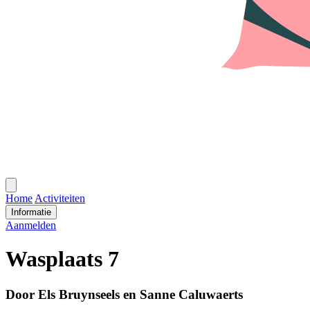
Open
menu
Home
Activiteiten
Informatie
Aanmelden
Wasplaats 7
Door Els Bruynseels en Sanne Caluwaerts