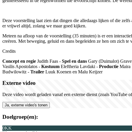
geïnteresseerd in de regenwormen die tevoorschijn komen. De wereld v
Deze voorstelling laat zien dat dingen die alledaags lijken of die zelf
er vrijwel altijd, zolang we maar goed kijken.
Meteen na afloop van de voorstelling (35 minuten) is er een intera
creëren. Met beweging, geluid en dans begeleiden ze hen om zich te v
Credits
Concept
en
regie
Judith Faas -
Spel
en
dans
Gary (
Duimalot
) Grav
Vasilis
Apostolatos
-
Kostuum
Eleftheria
Lavdaki
-
Productie
Maira
Budwilowitz
-
Trailer
L
uuk Koenen
en
Malu
Keijzer
Externe video
Deze video wordt geladen vanaf een externe dienst (zoals YouTube of 
Ja, externe video's tonen
Doelgroep(en):
0KK