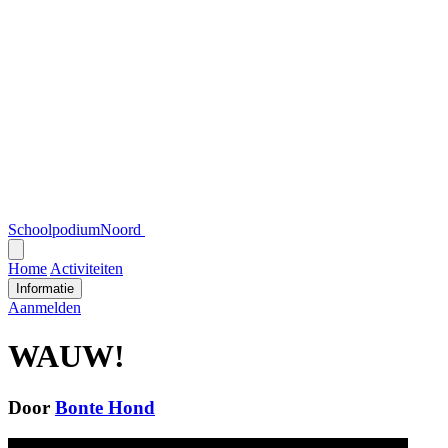
SchoolpodiumNoord
Open
menu
Home
Activiteiten
Informatie
Aanmelden
WAUW!
Door
Bonte Hond