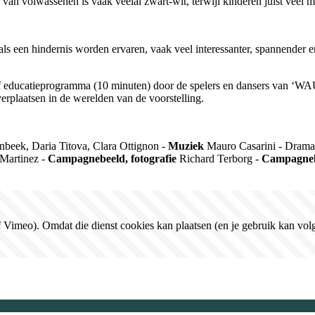
an volwassenen is vaak veelal zwart-wit, terwijl kinderen juist veel me
s als een hindernis worden ervaren, vaak veel interessanter, spannender 
ctief educatieprogramma (10 minuten) door de spelers en dansers van 
erplaatsen in de werelden van de voorstelling.
enbeek,
Daria
Titova
, Clara
Ottignon
-
Muziek
Mauro
Casarini
-
Drama
Martinez
-
Campagnebeeld, fotografie
Richard Terborg
-
Campagneb
Vimeo). Omdat die dienst cookies kan plaatsen (en je gebruik kan volg