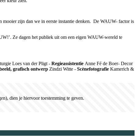
er kleur zien.
en mooier zijn dan we in eerste instantie denken.
De WAUW
-
factor is
‘WAUW!’. Ze dagen het publiek uit om een eigen WAUW-wereld te
turgie
Loes van der
Pligt
-
Regieassistentie
Anne Fé de Boer
-
Decor
eeld, grafisch
o
ntwerp
Zindzi
Witte
-
Sc
è
nefotografie
Kamerich
&
en), dien je hiervoor toestemming te geven.