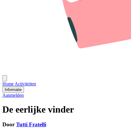
Open
menu
Home
Activiteiten
Informatie
Aanmelden
De eerlijke vinder
Door
Tutti Fratelli