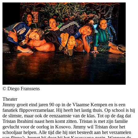
© Diego Franssens
Theater
Jimmy groeit eind jaren 90 op in de Vlaamse Kempen en is een
fanatiek flippoverzamelaar. Hij heeft het lastig thuis. Op school is hij
de slimste, maar ook de eenzaamste van de klas. Tot op de dag dat
Tristan Ibrahimi naast hem komt zitten. Tristan is met zijn familie
gevlucht voor de oorlog in Kosovo. Jimmy wil Tristan door het
schooljaar helpen. Alle tijd die hij niet besteedt aan het verzamelen
van flippo’s, brengt hij door bij het Kosovaarse gezin. Wanneer de