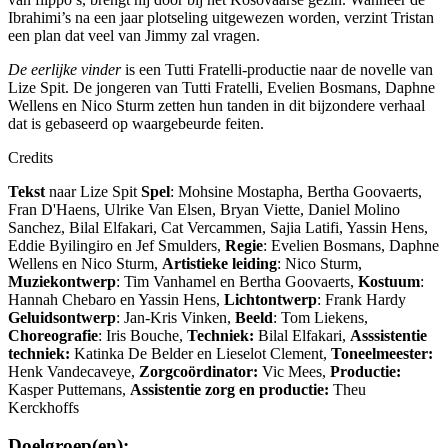
Ibrahimi’s na een jaar plotseling uitgewezen worden, verzint Tristan
een plan dat veel van Jimmy zal vragen.
De eerlijke vinder
is een Tutti Fratelli-productie naar de novelle van
Lize Spit. De jongeren van Tutti Fratelli, Evelien Bosmans, Daphne
Wellens en Nico Sturm zetten hun tanden in dit bijzondere verhaal
dat is gebaseerd op waargebeurde feiten.
Credits
Tekst
naar Lize Spit
Spel
: Mohsine Mostapha, Bertha Goovaerts,
Fran D'Haens, Ulrike Van Elsen, Bryan Viette, Daniel Molino
Sanchez, Bilal Elfakari, Cat Vercammen, Sajia Latifi, Yassin Hens,
Eddie Byilingiro en Jef Smulders,
Regie
: Evelien Bosmans, Daphne
Wellens en Nico Sturm,
Artistieke leiding
: Nico Sturm,
Muziekontwerp
: Tim Vanhamel en Bertha Goovaerts,
Kostuum
:
Hannah Chebaro en Yassin Hens,
Lichtontwerp
: Frank Hardy
Geluidsontwerp
: Jan-Kris Vinken,
Beeld
: Tom Liekens,
Choreografie
: Iris Bouche,
Techniek:
Bilal Elfakari,
Asssistentie
techniek:
Katinka De Belder en Lieselot Clement,
Toneelmeester:
Henk Vandecaveye,
Zorgcoördinator:
Vic Mees,
Productie:
Kasper Puttemans,
Assistentie zorg en productie:
Theu
Kerckhoffs
Doelgroep(en):