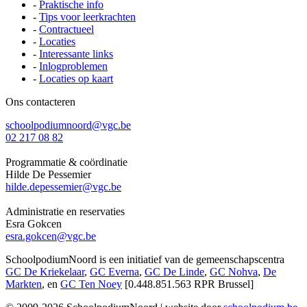
-
Praktische info
-
Tips voor leerkrachten
-
Contractueel
-
Locaties
-
Interessante links
-
Inlogproblemen
-
Locaties op kaart
Ons contacteren
schoolpodiumnoord@vgc.be
02 217 08 82
Programmatie & coördinatie
Hilde De Pessemier
hilde.depessemier@vgc.be
Administratie en reservaties
Esra Gokcen
esra.gokcen@vgc.be
SchoolpodiumNoord is een initiatief van de gemeenschapscentra
GC De Kriekelaar
,
GC Everna
,
GC De Linde
,
GC Nohva
,
De
Markten
, en
GC Ten Noey
[0.448.851.563 RPR Brussel]