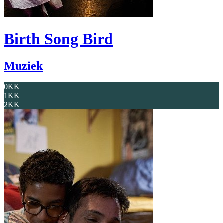
Birth Song Bird
Muziek
0KK
1KK
2KK