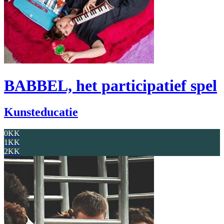
BABBEL, het participatief spel
Kunsteducatie
0KK
1KK
2KK