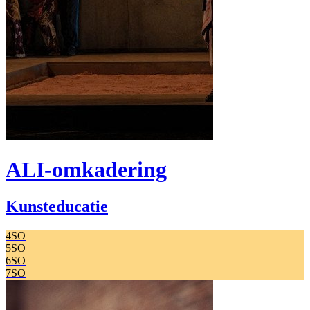
ALI-omkadering
Kunsteducatie
4SO
5SO
6SO
7SO