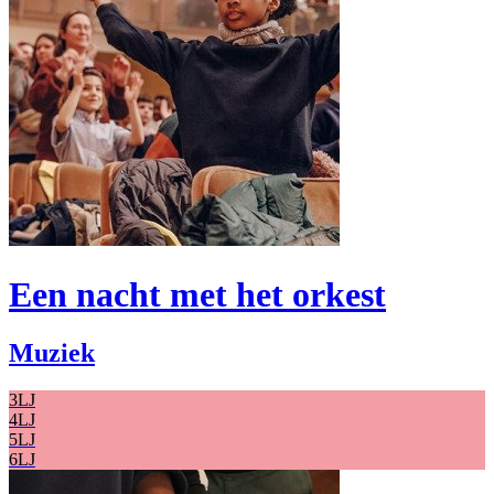
Een nacht met het orkest
Muziek
3LJ
4LJ
5LJ
6LJ