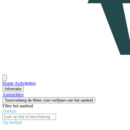
Open
menu
Home
Activiteiten
Informatie
Aanmelden
Toon/verberg de filters voor verfijnen van het aanbod
Filter het aanbod
Zoeken
Op leeftijd