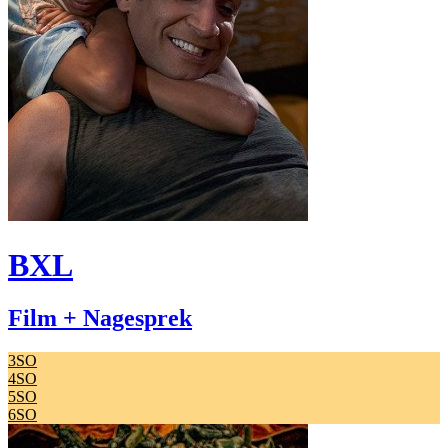
BXL
Film + Nagesprek
3SO
4SO
5SO
6SO