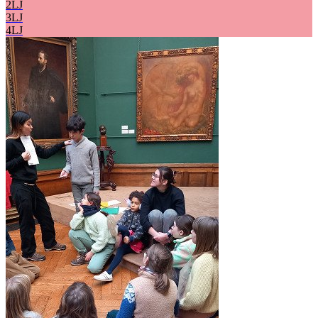
2LJ
3LJ
4LJ