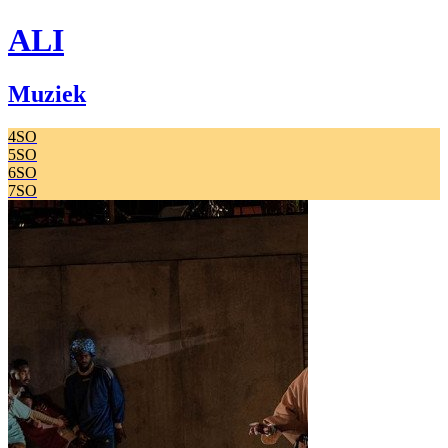
ALI
Muziek
4SO
5SO
6SO
7SO