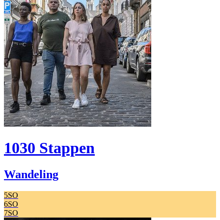
1030 Stappen
Wandeling
5SO
6SO
7SO