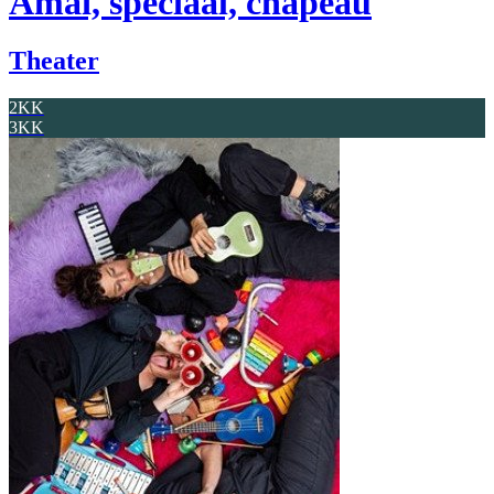
Amai, speciaal, chapeau
Theater
2KK
3KK