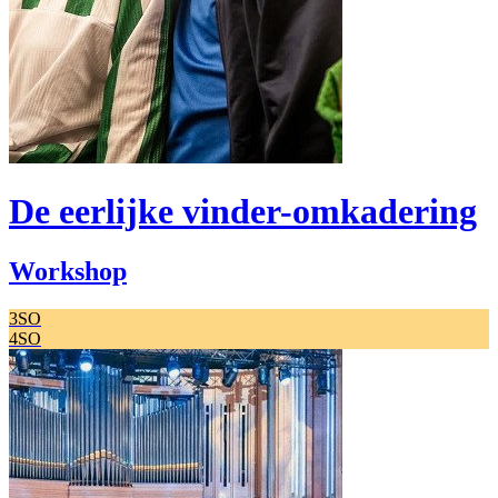
De eerlijke vinder-omkadering
Workshop
3SO
4SO