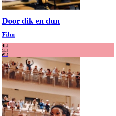
Door dik en dun
Film
4LJ
5LJ
6LJ