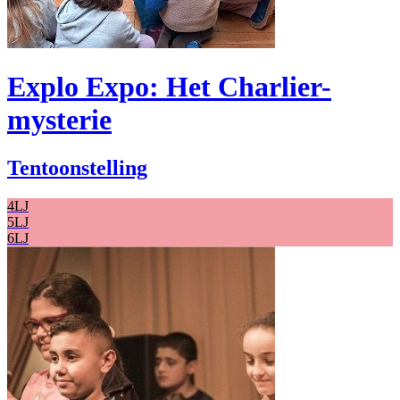
Explo Expo: Het Charlier-
mysterie
Tentoonstelling
4LJ
5LJ
6LJ